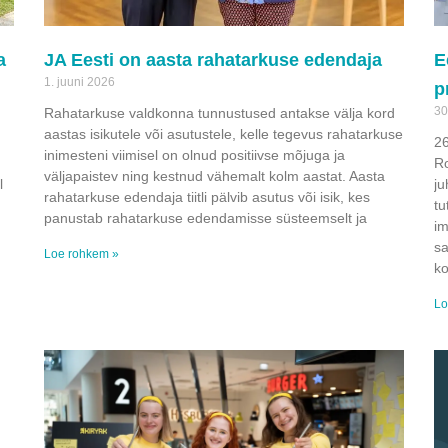
a
JA Eesti on aasta rahatarkuse edendaja
E
1. juuni 2026
p
30
Rahatarkuse valdkonna tunnustused antakse välja kord
aastas isikutele või asutustele, kelle tegevus rahatarkuse
26
inimesteni viimisel on olnud positiivse mõjuga ja
Ro
väljapaistev ning kestnud vähemalt kolm aastat. Aasta
l
ju
rahatarkuse edendaja tiitli pälvib asutus või isik, kes
tu
panustab rahatarkuse edendamisse süsteemselt ja
im
sa
Loe rohkem »
k
Lo