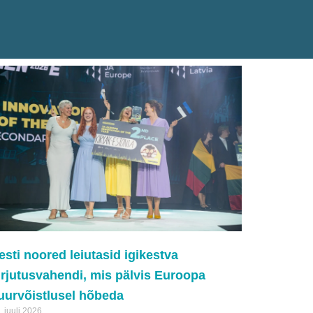
esti noored leiutasid igikestva
irjutusvahendi, mis pälvis Euroopa
uurvõistlusel hõbeda
. juuli 2026