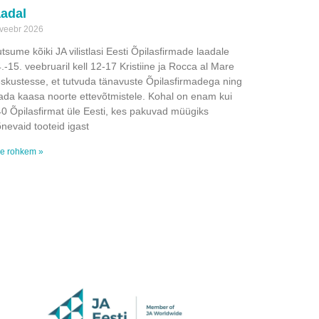
aadal
 veebr 2026
tsume kõiki JA vilistlasi Eesti Õpilasfirmade laadale
.-15. veebruaril kell 12-17 Kristiine ja Rocca al Mare
skustesse, et tutvuda tänavuste Õpilasfirmadega ning
ada kaasa noorte ettevõtmistele. Kohal on enam kui
0 Õpilasfirmat üle Eesti, kes pakuvad müügiks
nevaid tooteid igast
e rohkem »