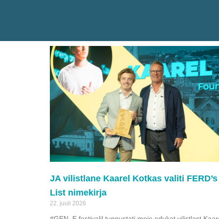
JA vilistlane Kaarel Kotkas valiti FERD’s
List nimekirja
22. juuli 2026
#GEN_E festivalil tunnustati meie edukat vilistlast Kaar