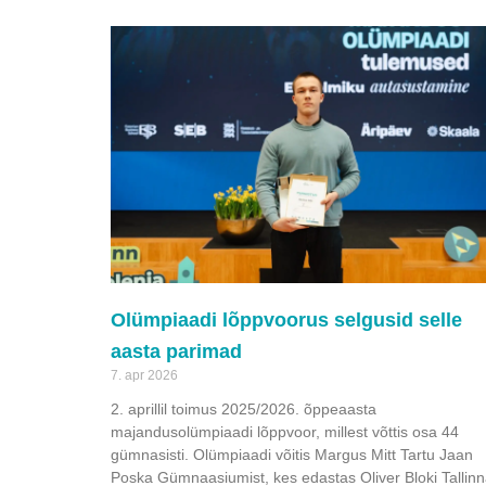
Olümpiaadi lõppvoorus selgusid selle
aasta parimad
7. apr 2026
2. aprillil toimus 2025/2026. õppeaasta
majandusolümpiaadi lõppvoor, millest võttis osa 44
gümnasisti. Olümpiaadi võitis Margus Mitt Tartu Jaan
Poska Gümnaasiumist, kes edastas Oliver Bloki Tallin