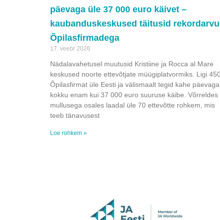
päevaga üle 37 000 euro käivet –
kaubanduskeskused täitusid rekordarvu
Õpilasfirmadega
17. veebr 2026
Nädalavahetusel muutusid Kristiine ja Rocca al Mare
keskused noorte ettevõtjate müügiplatvormiks. Ligi 45
Õpilasfirmat üle Eesti ja välismaalt tegid kahe päevaga
kokku enam kui 37 000 euro suuruse käibe. Võrreldes
mullusega osales laadal üle 70 ettevõtte rohkem, mis
teeb tänavusest
Loe rohkem »