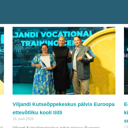
Viljandi Kutseõppekeskus pälvis Euroopa
E
ettevõtliku kooli tiitli
k
16. juuli 2026
s
13
el
Viljandi Kutseõppekeskus pälvis tänavu Euroopa