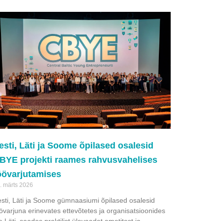
esti, Läti ja Soome õpilased osalesid
BYE projekti raames rahvusvahelises
öövarjutamises
. märts 2026
sti, Läti ja Soome gümnaasiumi õpilased osalesid
övarjuna erinevates ettevõtetes ja organisatsioonides