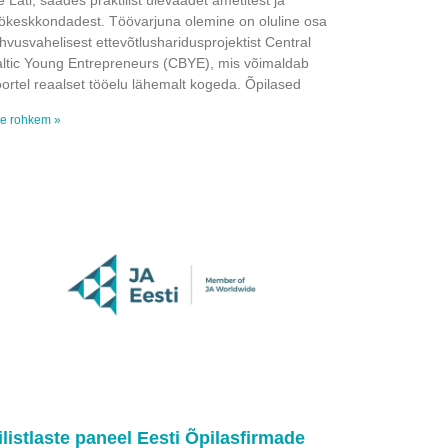
e Läti, saades praktilist ülevaadet ametitest ja
ökeskkondadest. Töövarjuna olemine on oluline osa
hvusvahelisest ettevõtlusharidusprojektist Central
ltic Young Entrepreneurs (CBYE), mis võimaldab
ortel reaalset tööelu lähemalt kogeda. Õpilased
e rohkem »
ilistlaste paneel Eesti Õpilasfirmade