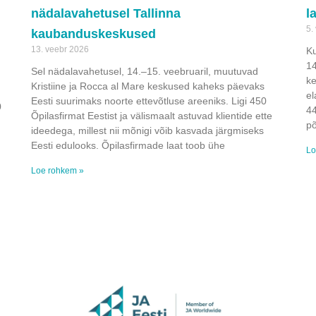
nädalavahetusel Tallinna
l
5.
kaubanduskeskused
13. veebr 2026
Ku
14
Sel nädalavahetusel, 14.–15. veebruaril, muutuvad
ke
Kristiine ja Rocca al Mare keskused kaheks päevaks
el
Eesti suurimaks noorte ettevõtluse areeniks. Ligi 450
0
44
Õpilasfirmat Eestist ja välismaalt astuvad klientide ette
põ
ideedega, millest nii mõnigi võib kasvada järgmiseks
Eesti edulooks. Õpilasfirmade laat toob ühe
Lo
Loe rohkem »