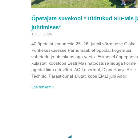
Õpetajate suvekool “Tüdrukud STEMis j
juhtimises”
1. juuli 2026
40 õpetajat kogunesid 25.-26. juunil võrratusse Ojako
Puhkekeskusesse Pärnumaal, et õppida, kogemusi
vahetada ja üheskoos aga veeta. Esimesel õppepäeva
külastati koostöös Eesti Masinatööstuse liiduga kolme
ägedat liidu ettevõtet: AQ Lasertool, Dipperfox ja Alise
Technic. Pärastlõunal arutati koos EMLi juhi Andri
Loe rohkem »