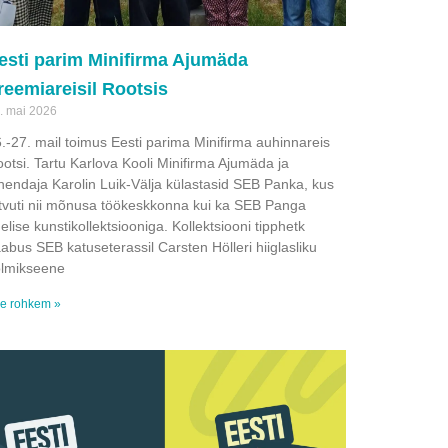
esti parim Minifirma Ajumäda
reemiareisil Rootsis
. mai 2026
.-27. mail toimus Eesti parima Minifirma auhinnareis
otsi. Tartu Karlova Kooli Minifirma Ajumäda ja
hendaja Karolin Luik-Välja külastasid SEB Panka, kus
tvuti nii mõnusa töökeskkonna kui ka SEB Panga
elise kunstikollektsiooniga. Kollektsiooni tipphetk
abus SEB katuseterassil Carsten Hölleri hiiglasliku
olmikseene
e rohkem »