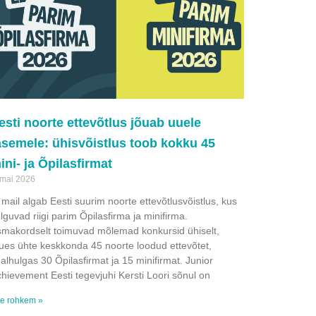
esti noorte ettevõtlus jõuab uuele
asemele: ühisvõistlus toob kokku 45
ini- ja Õpilasfirmat
 mai 2026
 mail algab Eesti suurim noorte ettevõtlusvõistlus, kus
lguvad riigi parim Õpilasfirma ja minifirma.
makordselt toimuvad mõlemad konkursid ühiselt,
ues ühte keskkonda 45 noorte loodud ettevõtet,
alhulgas 30 Õpilasfirmat ja 15 minifirmat. Junior
hievement Eesti tegevjuhi Kersti Loori sõnul on
e rohkem »