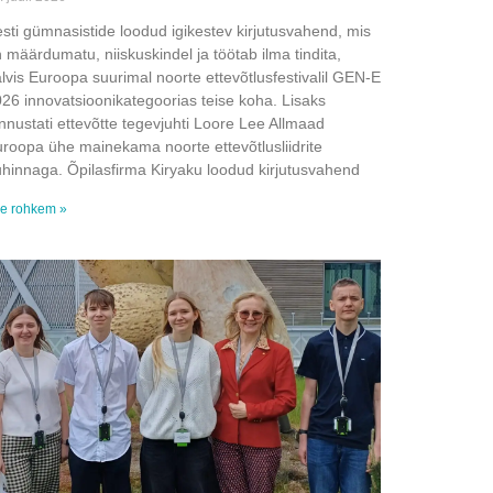
sti gümnasistide loodud igikestev kirjutusvahend, mis
 määrdumatu, niiskuskindel ja töötab ilma tindita,
lvis Euroopa suurimal noorte ettevõtlusfestivalil GEN-E
26 innovatsioonikategoorias teise koha. Lisaks
nnustati ettevõtte tegevjuhti Loore Lee Allmaad
roopa ühe mainekama noorte ettevõtlusliidrite
hinnaga. Õpilasfirma Kiryaku loodud kirjutusvahend
e rohkem »