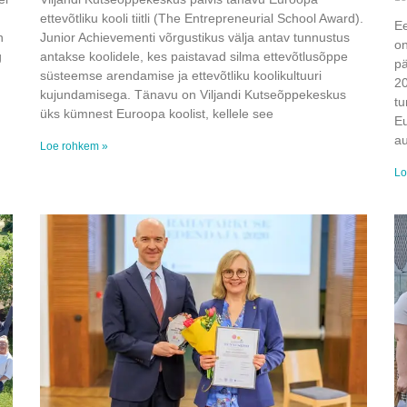
ettevõtliku kooli tiitli (The Entrepreneurial School Award).
Ee
n
Junior Achievementi võrgustikus välja antav tunnustus
on
g
antakse koolidele, kes paistavad silma ettevõtlusõppe
pä
süsteemse arendamise ja ettevõtliku koolikultuuri
20
kujundamisega. Tänavu on Viljandi Kutseõppekeskus
tu
üks kümnest Euroopa koolist, kellele see
Eu
au
Loe rohkem »
Lo