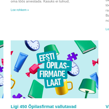
ül
oma töös arvestada. Kasuks ei tulnud,
tö
Loe rohkem »
ra
Ba
no
Lo
Ligi 450 Õpilasfirmat vallutavad
V