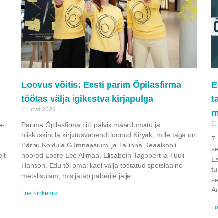
Loovus võitis: Eesti parim Õpilasfirma
E
töötas välja igikestva kirjapulga
t
11. mai 2026
m
6.
e-
Parima Õpilasfirma tiitli pälvis määrdumatu ja
niiskuskindla kirjutusvahendi loonud Kiryak, mille taga on
7.
Pärnu Koidula Gümnaasiumi ja Tallinna Reaalkooli
se
lt
noored Loore Lee Allmaa, Elisabeth Tagobert ja Tuuli
Es
Hanson. Edu tõi omal käel välja töötatud spetsiaalne
tu
metallsulam, mis jätab paberile jälje
se
Ac
Loe rohkem »
Lo