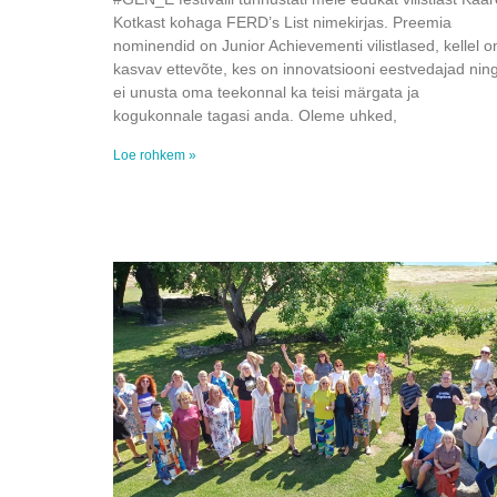
Kotkast kohaga FERD’s List nimekirjas. Preemia
nominendid on Junior Achievementi vilistlased, kellel o
kasvav ettevõte, kes on innovatsiooni eestvedajad nin
ei unusta oma teekonnal ka teisi märgata ja
kogukonnale tagasi anda. Oleme uhked,
Loe rohkem »