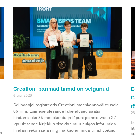
Creatloni parimad tiimid on selgunud
E
6. apr 2026
C
Sel hooajal registreeris Creatloni meeskonnavõistlusele
t
86 tiimi. Esimese ülesande lahendused saatis
26
hindamiseks 35 meeskonda ja lõpuni pidasid vastu 27.
Ee
Iga ülesande kirjeldus sisaldas muu hulgas infot, mida
tö
hindamiseks saata ning märksõnu, mida tiimid võiksid
na