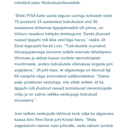
mõeldud päev #tüdrukudvõtavadüle.
“Ehkki PISA kahe aasta taguse uuringu kohaselt näeb
75 protsenti 15-aastastest tüdrukutest end 30-
aastasena töötamas tippspetsialisti või juhina, on
tööturu reaalsus kahjuks teistsugune. Eestis jõuavad
naised tippjuhi rolli ikka veel liiga harva,” rääkis JA
Eesti tegevjuht Kersti Loor. “Tüdrukutele suunatud
töövarjupäevaga soovime sellele teemale tähelepanu
tõmmata ja aidata kaasa sooliste stereotüüpide
murdmisele, andes tüdrukutele võimaluse kogeda juhi
argipäeva.” JA juht lisas, et algatusega on liitunud ligi
60 naisjuhti väga erinevatest valdkondadest: “Saime
palju positiivset vastukaja, mis viitab sellele, et ka
tippjuhi rolli jõudnud naised tunnetavad stereotüüpide
mõju ja on valmis isikliku eeskujuga tüdrukuid
innustama.”
Just selliste eeskujude tähtsust toob välja ka algatuses
kaasa lööv Rimi Eesti juht Kristel Mets. ”Mida
sagedamini näeme naisi juhirollis, seda vähem tundub