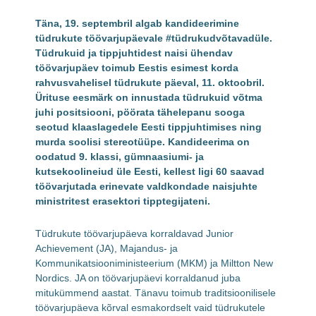
Täna, 19. septembril algab kandideerimine
tüdrukute töövarjupäevale #tüdrukudvõtavadüle.
Tüdrukuid ja tippjuhtidest naisi ühendav
töövarjupäev toimub Eestis esimest korda
rahvusvahelisel tüdrukute päeval, 11. oktoobril.
Ürituse eesmärk on innustada tüdrukuid võtma
juhi positsiooni, pöörata tähelepanu sooga
seotud klaaslagedele Eesti tippjuhtimises ning
murda soolisi stereotüüpe. Kandideerima on
oodatud 9. klassi, gümnaasiumi- ja
kutsekoolineiud üle Eesti, kellest ligi 60 saavad
töövarjutada erinevate valdkondade naisjuhte
ministritest erasektori tipptegijateni.
Tüdrukute töövarjupäeva korraldavad Junior
Achievement (JA), Majandus- ja
Kommunikatsiooniministeerium (MKM) ja Miltton New
Nordics. JA on töövarjupäevi korraldanud juba
mitukümmend aastat. Tänavu toimub traditsioonilisele
töövarjupäeva kõrval esmakordselt vaid tüdrukutele