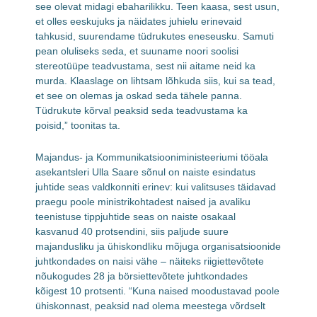
see olevat midagi ebaharilikku. Teen kaasa, sest usun,
et olles eeskujuks ja näidates juhielu erinevaid
tahkusid, suurendame tüdrukutes eneseusku. Samuti
pean oluliseks seda, et suuname noori soolisi
stereotüüpe teadvustama, sest nii aitame neid ka
murda. Klaaslage on lihtsam lõhkuda siis, kui sa tead,
et see on olemas ja oskad seda tähele panna.
Tüdrukute kõrval peaksid seda teadvustama ka
poisid,” toonitas ta.
Majandus- ja Kommunikatsiooniministeeriumi tööala
asekantsleri Ulla Saare sõnul on naiste esindatus
juhtide seas valdkonniti erinev: kui valitsuses täidavad
praegu poole ministrikohtadest naised ja avaliku
teenistuse tippjuhtide seas on naiste osakaal
kasvanud 40 protsendini, siis paljude suure
majandusliku ja ühiskondliku mõjuga organisatsioonide
juhtkondades on naisi vähe – näiteks riigiettevõtete
nõukogudes 28 ja börsiettevõtete juhtkondades
kõigest 10 protsenti. “Kuna naised moodustavad poole
ühiskonnast, peaksid nad olema meestega võrdselt