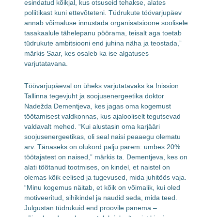
esindatud kõikjal, kus otsuseid tehakse, alates
poliitikast kuni ettevõteteni. Tüdrukute töövarjupäev
annab võimaluse innustada organisatsioone soolisele
tasakaalule tähelepanu pöörama, teisalt aga toetab
tüdrukute ambitsiooni end juhina näha ja teostada,”
märkis Saar, kes osaleb ka ise algatuses
varjutatavana.
Töövarjupäeval on üheks varjutatavaks ka Inission
Tallinna tegevjuht ja soojusenergeetika doktor
Nadežda Dementjeva, kes jagas oma kogemust
töötamisest valdkonnas, kus ajalooliselt tegutsevad
valdavalt mehed. “Kui alustasin oma karjääri
soojusenergeetikas, oli seal naisi peaaegu olematu
arv. Tänaseks on olukord palju parem: umbes 20%
töötajatest on naised,” märkis ta. Dementjeva, kes on
alati töötanud tootmises, on kindel, et naistel on
olemas kõik eelised ja tugevused, mida juhitöös vaja.
“Minu kogemus näitab, et kõik on võimalik, kui oled
motiveeritud, sihikindel ja naudid seda, mida teed.
Julgustan tüdrukuid end proovile panema –