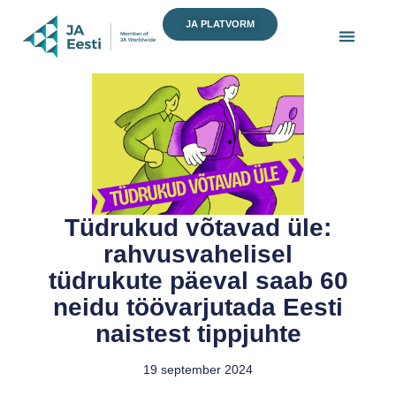
Skip
JA PLATVORM
to
content
Tüdrukud võtavad üle:
rahvusvahelisel
tüdrukute päeval saab 60
neidu töövarjutada Eesti
naistest tippjuhte
19 september 2024