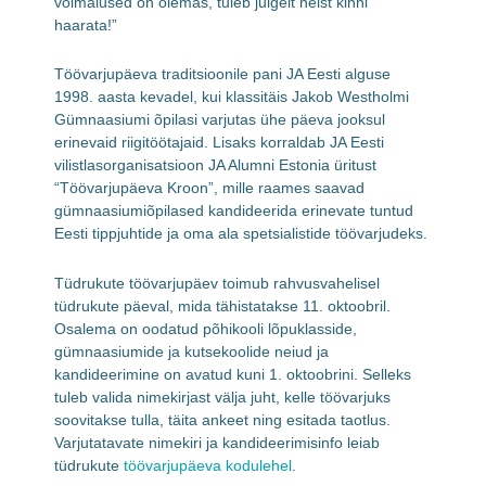
võimalused on olemas, tuleb julgelt neist kinni
haarata!”
Töövarjupäeva traditsioonile pani JA Eesti alguse
1998. aasta kevadel, kui klassitäis Jakob Westholmi
Gümnaasiumi õpilasi varjutas ühe päeva jooksul
erinevaid riigitöötajaid. Lisaks korraldab JA Eesti
vilistlasorganisatsioon JA Alumni Estonia üritust
“Töövarjupäeva Kroon”, mille raames saavad
gümnaasiumiõpilased kandideerida erinevate tuntud
Eesti tippjuhtide ja oma ala spetsialistide töövarjudeks.
Tüdrukute töövarjupäev toimub rahvusvahelisel
tüdrukute päeval, mida tähistatakse 11. oktoobril.
Osalema on oodatud põhikooli lõpuklasside,
gümnaasiumide ja kutsekoolide neiud ja
kandideerimine on avatud kuni 1. oktoobrini. Selleks
tuleb valida nimekirjast välja juht, kelle töövarjuks
soovitakse tulla, täita ankeet ning esitada taotlus.
Varjutatavate nimekiri ja kandideerimisinfo leiab
tüdrukute
töövarjupäeva kodulehel
.