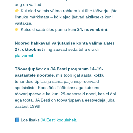
aeg on valitud.
Kui oled valmis võtma rohkem kui ühe töövarju, jäta
linnuke märkimata – kõik ajad jäävad aktiivseks kuni
valitakse.
Kutseid saab üles panna kuni
24. novembrini
.
Noored hakkavad varjutamise kohta valima
alates
27. oktoobrist
ning saavad seda teha eraldi
platvormil
.
Töövarjupäev on JA Eesti programm 14–19-
aastastele noortele
, mis toob igal aastal kokku
tuhandeid õpilasi ja sama palju inspireerivaid
spetsialiste. Koostöös Töötukassaga kutsume
töövarjupäevale ka kuni 29-aastaseid noori, kes ei õpi
ega tööta. JA Eesti on töövarjupäeva eestvedaja juba
aastast 1998!
Loe lisaks
JA Eesti kodulehelt.