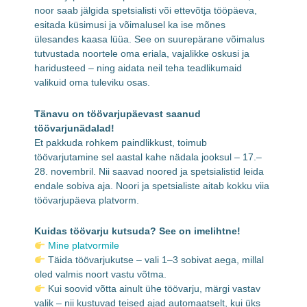
noor saab jälgida spetsialisti või ettevõtja tööpäeva,
esitada küsimusi ja võimalusel ka ise mõnes
ülesandes kaasa lüüa. See on suurepärane võimalus
tutvustada noortele oma eriala, vajalikke oskusi ja
haridusteed – ning aidata neil teha teadlikumaid
valikuid oma tuleviku osas.
Tänavu on töövarjupäevast saanud
töövarjunädalad!
Et pakkuda rohkem paindlikkust, toimub
töövarjutamine sel aastal kahe nädala jooksul – 17.–
28. novembril. Nii saavad noored ja spetsialistid leida
endale sobiva aja. Noori ja spetsialiste aitab kokku viia
töövarjupäeva platvorm.
Kuidas töövarju kutsuda? See on imelihtne!
Mine platvormile
Täida töövarjukutse – vali 1–3 sobivat aega, millal
oled valmis noort vastu võtma.
Kui soovid võtta ainult ühe töövarju, märgi vastav
valik – nii kustuvad teised ajad automaatselt, kui üks