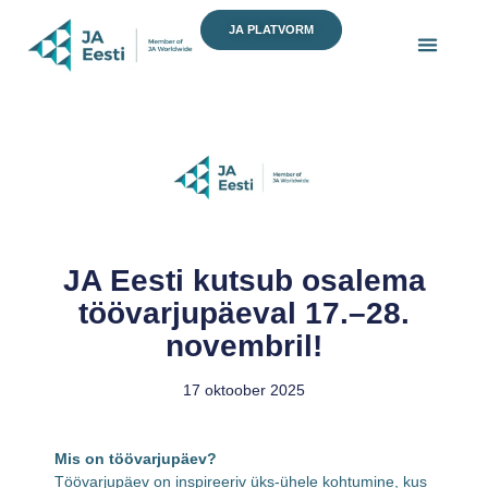
Skip
JA PLATVORM
to
content
JA Eesti kutsub osalema
töövarjupäeval 17.–28.
novembril!
17 oktoober 2025
Mis on töövarjupäev?
Töövarjupäev on inspireeriv üks-ühele kohtumine, kus