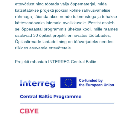
ettevõtlust ning töötada välja õppematerjal, mida
katsetatakse projekti jooksul kolme rahvusvahelise
rühmaga, täiendatakse nende tulemustega ja tehakse
kättesaadavaks laiemale avalikkusele. Eestist osaleb
sel õppeaastal programmis üheksa kooli, mille raames
osalevad 30 õpilast projekti erinevates töötubades,
Õpilasfirmade laatadel ning on töövarjudeks nendes
riikides asuvatele ettevõtetele.
Projekti rahastab INTERREG Central Baltic.