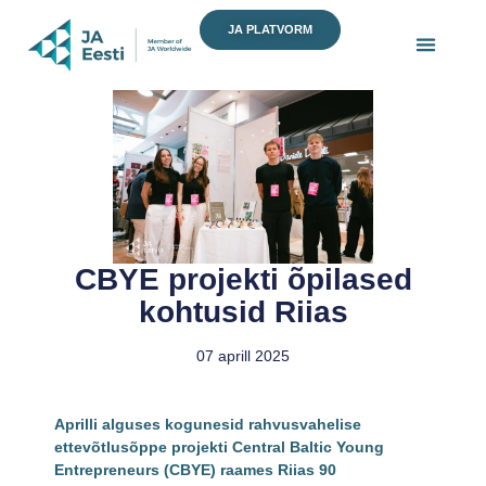
Skip
JA PLATVORM
to
content
CBYE projekti õpilased
kohtusid Riias
07 aprill 2025
Aprilli alguses kogunesid rahvusvahelise
ettevõtlusõppe projekti Central Baltic Young
Entrepreneurs (CBYE) raames Riias 90