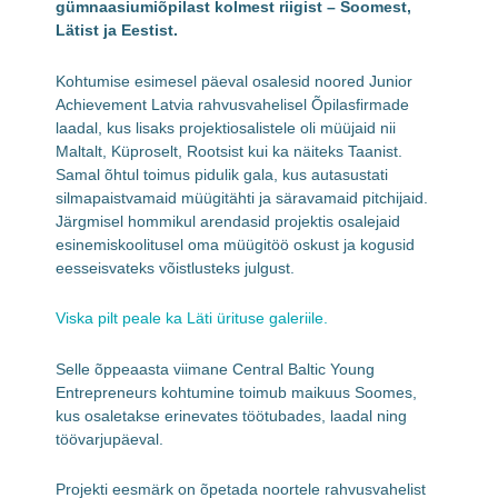
gümnaasiumiõpilast kolmest riigist – Soomest,
Lätist ja Eestist.
Kohtumise esimesel päeval osalesid noored Junior
Achievement Latvia rahvusvahelisel Õpilasfirmade
laadal, kus lisaks projektiosalistele oli müüjaid nii
Maltalt, Küproselt, Rootsist kui ka näiteks Taanist.
Samal õhtul toimus pidulik gala, kus autasustati
silmapaistvamaid müügitähti ja säravamaid pitchijaid.
Järgmisel hommikul arendasid projektis osalejaid
esinemiskoolitusel oma müügitöö oskust ja kogusid
eesseisvateks võistlusteks julgust.
Viska pilt peale ka Läti ürituse galeriile.
Selle õppeaasta viimane Central Baltic Young
Entrepreneurs kohtumine toimub maikuus Soomes,
kus osaletakse erinevates töötubades, laadal ning
töövarjupäeval.
Projekti eesmärk on õpetada noortele rahvusvahelist