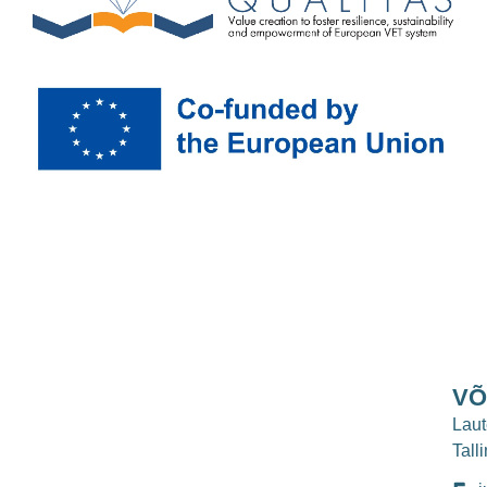
VÕ
Laut
Tall