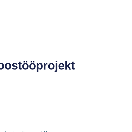
oostööprojekt