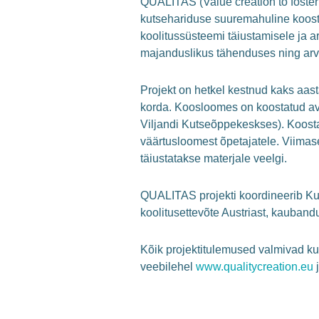
QUALITAS (Value creation to foste
kutsehariduse suuremahuline koost
koolitussüsteemi täiustamisele ja 
majanduslikus tähenduses ning arv
Projekt on hetkel kestnud kaks aast
korda. Koosloomes on koostatud ava
Viljandi Kutseõppekeskses). Koosta
väärtusloomest õpetajatele. Viimasel
täiustatakse materjale veelgi.
QUALITAS projekti koordineerib Ku
koolitusettevõte Austriast, kauband
Kõik projektitulemused valmivad k
veebilehel
www.qualitycreation.eu
j