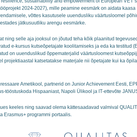
r resilience, sustainability and empowerment of European VE
ööprojekt 2024-2027), mille peamine eesmärk on aidata kaasa 
arendamisele, võttes kasutusele uuendusliku väärtusloomel põhi
estades jätkusuutliku arengu eesmärke.
at ning selle aja jooksul on jõutud teha kõik plaanitud tegevuse
tud e-kursus kutseõpetajate koolitamiseks ja eda ka testitud (
tud on uuenduslikud õppematerjalid väärtusloomest kutseõppija
 projektiaastal katsetatakse materjale nii õpetajate kui ka õpil
ressaare Ametikool, partnerid on Junior Achievement Eesti, EP
us-tööstuskoda Hispaaniast, Napoli Ülikool ja IT-ettevõte JANUS 
uues keeles ning saavad olema kättesaadavad valmival QUALIT
a Erasmus+ programmi portaalis.