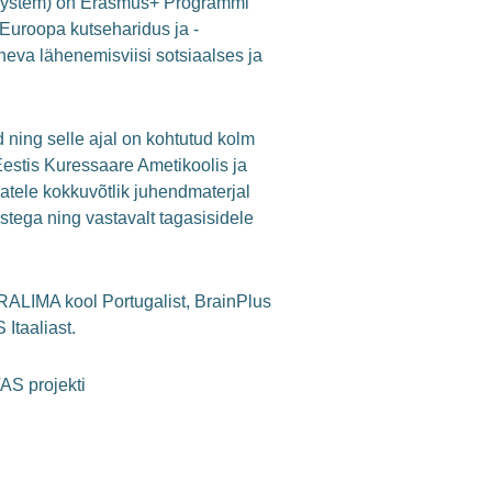
T system) on Erasmus+ Programmi
Euroopa kutseharidus ja -
neva lähenemisviisi sotsiaalses ja
d ning selle ajal on kohtutud kolm
Eestis Kuressaare Ametikoolis ja
tele kokkuvõtlik juhendmaterjal
astega ning vastavalt tagasisidele
RALIMA kool Portugalist, BrainPlus
Itaaliast.
AS projekti