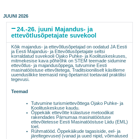
JUUNI 2026
24.-26. juuni Majandus- ja
ettevõtlusõpetajate suvekool
Kõik majandus- ja ettevõtlusõpetajad on oodatud JA Eesti
ja
Eesti Majandus- ja Ettevõtlusõpetajate seltsi
korraldatud
suvekooli Ojako Puhke- ja Koolituskeskuses,
mitmekesise kava põhirõhk on STEM teemade sidumine
ettevõtlus- ja majandusõppega, tutvumine Eesti
masinatööstuse ettevõtetega. Traditsiooniliselt käsitleme
uuenduslikke teemasid ning õpetamist toetavaid praktilisi
tegevusi.
Teemad
Tutvumine turismiettevõttega Ojako Puhke- ja
Koolituskeskuse
kaudu.
Õppekäik ettevõtte külastuse metoodikat
rakendades Pärnumaa masinatööstuse
ettevõtetesse Eesti Masinatööstuse Liidu (EML)
toel.
Rühmatööd. Õppekäikude tagasiside, eel- ja
järeltegevused (vanad ja uued nipid, võimalused