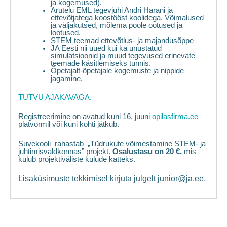
ja kogemused).
Arutelu EML tegevjuhi Andri Harani ja
ettevõtjatega koostööst koolidega. Võimalused
ja väljakutsed, mõlema poole ootused ja
lootused.
STEM teemad ettevõtlus- ja majandusõppe
JA Eesti nii uued kui ka unustatud
simulatsioonid ja muud tegevused erinevate
teemade käsitlemiseks tunnis.
Õpetajalt-õpetajale kogemuste ja nippide
jagamine.
TUTVU AJAKAVAGA.
Registreerimine on avatud kuni 16. juuni
opilasfirma.ee
platvormil või kuni kohti jätkub.
Suvekooli rahastab „Tüdrukute võimestamine STEM- ja
juhtimisvaldkonnas” projekt.
Osalustasu on 20 €,
mis
kulub projektiväliste kulude katteks.
Lisaküsimuste tekkimisel kirjuta julgelt junior@ja.ee.