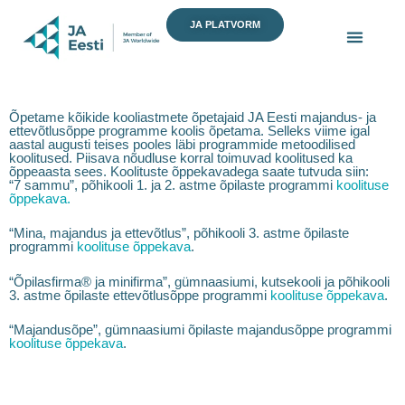
Skip
JA PLATVORM
to
content
Õpetame kõikide kooliastmete õpetajaid JA Eesti majandus- ja
ettevõtlusõppe programme koolis õpetama. Selleks viime igal
aastal augusti teises pooles läbi programmide metoodilised
koolitused. Piisava nõudluse korral toimuvad koolitused ka
õppeaasta sees. Koolituste õppekavadega saate tutvuda siin:
“7 sammu”, põhikooli 1. ja 2. astme õpilaste programmi
koolituse
õppekava
.
“Mina, majandus ja ettevõtlus”, põhikooli 3. astme õpilaste
programmi
koolituse õppekava
.
“Õpilasfirma® ja minifirma”, gümnaasiumi, kutsekooli ja põhikooli
3. astme õpilaste ettevõtlusõppe programmi
koolituse õppekava
.
“Majandusõpe”, gümnaasiumi õpilaste majandusõppe programmi
koolituse õppekava
.