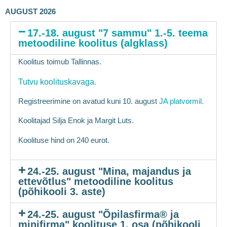
AUGUST 2026
17.-18. august "7 sammu" 1.-5. teema
metoodiline koolitus (algklass)
Koolitus toimub Tallinnas.
Tutvu koolituskavaga.
Registreerimine on avatud kuni 10. august
JA platvormil.
Koolitajad Silja Enok ja Margit Luts.
Koolituse hind on 240 eurot.
24.-25. august "Mina, majandus ja
ettevõtlus" metoodiline koolitus
(põhikooli 3. aste)
24.-25. august "Õpilasfirma® ja
minifirma" koolituse 1. osa (põhikooli