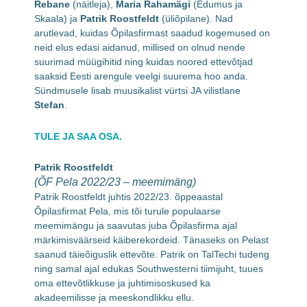
Rebane
(näitleja),
Maria Rahamägi
(Edumus ja
Skaala) ja
Patrik Roostfeldt
(üliõpilane). Nad
arutlevad, kuidas Õpilasfirmast saadud kogemused on
neid elus edasi aidanud, millised on olnud nende
suurimad müügihitid ning kuidas noored ettevõtjad
saaksid Eesti arengule veelgi suurema hoo anda.
Sündmusele lisab muusikalist vürtsi JA vilistlane
Stefan
.
TULE JA SAA OSA.
Patrik Roostfeldt
(ÕF Pela 2022/23 – meemimäng)
Patrik Roostfeldt juhtis 2022/23. õppeaastal
Õpilasfirmat Pela, mis tõi turule populaarse
meemimängu ja saavutas juba Õpilasfirma ajal
märkimisväärseid käiberekordeid. Tänaseks on Pelast
saanud täieõiguslik ettevõte. Patrik on TalTechi tudeng
ning samal ajal edukas Southwesterni tiimijuht, tuues
oma ettevõtlikkuse ja juhtimisoskused ka
akadeemilisse ja meeskondlikku ellu.