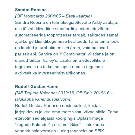
Sandra Roosna
(ÕF Montcards 2004/05 – Eesti kaardid)
Sandra Roosna on tehnoloogiaettevõtte Askly asutaja,
mis tõstab klienditoe standardit ja aitab ettevõtetel
automatiseerida tööprotsesse targalt, säilitades samal
ajal kõrge kliendikogemuse kvaliteedi. Tänu tema tööle
on loodud juturobotid, mis ei ärrita, vaid pakuvad
päriselt abi. Sandra on Y Combinatori vilistlane ja on
elanud Silicon Valley’s. Lisaks oma ettevõtlikule
tegevusele on ta kolme lapse ema ja tegutseb
aktiivselt ka investeerimisvaldkonnas.
Rudolf-Gustav Hanni
(MF Tegude Kalender 2012/13, ÕF Sibis 2015/16 –
talukauba vahendusplatvorm)
Rudolf-Gustav Hanni on näide sellest, kuidas
järjepidevus ja kirg oma toote vastu viivad sihile. Tema
ettevõtmised algasid koolipingis Õpilasfirmaga
“Tegude Kalender” ja hiljem “Sibis” – talukauba
vahendusplatvormiga – ning tänaseks on SEIK