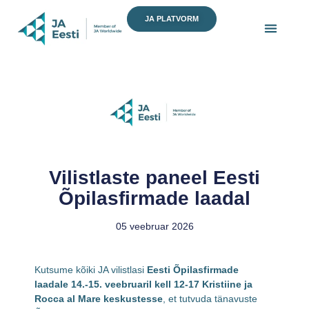
Skip
JA PLATVORM
to
content
Vilistlaste paneel Eesti
Õpilasfirmade laadal
05 veebruar 2026
Kutsume kõiki JA vilistlasi
Eesti Õpilasfirmade
laadale 14.-15. veebruaril kell 12-17 Kristiine ja
Rocca al Mare keskustesse
, et tutvuda tänavuste