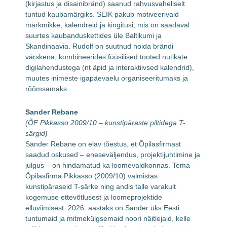
(kirjastus ja disainibränd) saanud rahvusvaheliselt
tuntud kaubamärgiks. SEIK pakub motiveerivaid
märkmikke, kalendreid ja kingitusi, mis on saadaval
suurtes kaubanduskettides üle Baltikumi ja
Skandinaavia. Rudolf on suutnud hoida brändi
värskena, kombineerides füüsilised tooted nutikate
digilahendustega (nt äpid ja interaktiivsed kalendrid),
muutes inimeste igapäevaelu organiseeritumaks ja
rõõmsamaks.
Sander Rebane
(ÕF Pikkasso 2009/10 – kunstipäraste piltidega T-
särgid)
Sander Rebane on elav tõestus, et Õpilasfirmast
saadud oskused – eneseväljendus, projektijuhtimine ja
julgus – on hindamatud ka loomevaldkonnas. Tema
Õpilasfirma Pikkasso (2009/10) valmistas
kunstipäraseid T-särke ning andis talle varakult
kogemuse ettevõtlusest ja loomeprojektide
elluviimisest. 2026. aastaks on Sander üks Eesti
tuntumaid ja mitmekülgsemaid noori näitlejaid, kelle