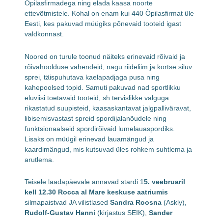
Õpilasfirmadega ning elada kaasa noorte
ettevõtmistele. Kohal on enam kui 440 Õpilasfirmat üle
Eesti, kes pakuvad müügiks põnevaid tooteid igast
valdkonnast.
Noored on turule toonud näiteks erinevaid rõivaid ja
rõivahoolduse vahendeid, nagu riideliim ja kortse siluv
sprei, täispuhutava kaelapadjaga pusa ning
kahepoolsed topid. Samuti pakuvad nad sportlikku
eluviisi toetavaid tooteid, sh tervislikke valguga
rikastatud suupisteid, kaasaskantavat jalgpalliväravat,
libisemisvastast spreid spordijalanõudele ning
funktsionaalseid spordirõivaid lumelauaspordiks.
Lisaks on müügil erinevad lauamängud ja
kaardimängud, mis kutsuvad üles rohkem suhtlema ja
arutlema.
Teisele laadapäevale annavad stardi 1
5. veebruaril
kell 12.30 Rocca al Mare keskuse
aatriumis
silmapaistvad JA vilistlased
Sandra Roosna
(Askly),
Rudolf-Gustav Hanni
(kirjastus SEIK),
Sander