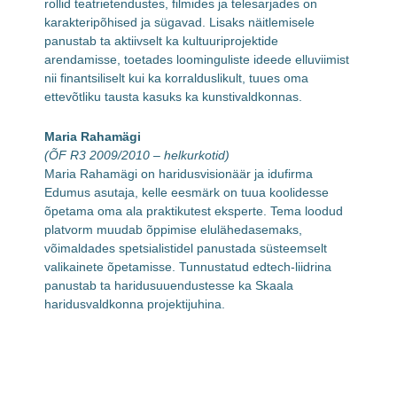
rollid teatrietendustes, filmides ja telesarjades on
karakteripõhised ja sügavad. Lisaks näitlemisele
panustab ta aktiivselt ka kultuuriprojektide
arendamisse, toetades loominguliste ideede elluviimist
nii finantsiliselt kui ka korralduslikult, tuues oma
ettevõtliku tausta kasuks ka kunstivaldkonnas.
Maria Rahamägi
(ÕF R3 2009/2010 – helkurkotid)
Maria Rahamägi on haridusvisionäär ja idufirma
Edumus asutaja, kelle eesmärk on tuua koolidesse
õpetama oma ala praktikutest eksperte. Tema loodud
platvorm muudab õppimise elulähedasemaks,
võimaldades spetsialistidel panustada süsteemselt
valikainete õpetamisse. Tunnustatud edtech-liidrina
panustab ta haridusuuendustesse ka Skaala
haridusvaldkonna projektijuhina.