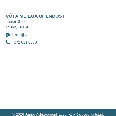
VÕTA MEIEGA ÜHENDUST
Lauteri 3-225
Tallinn, 10114
junior@ja.ee
+372 621 0998
© 2026 Junior Achievement Eesti. Kõik õigused kaitstud.