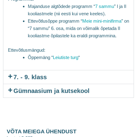
Majanduse algtõdede programm “
7 sammu
” I ja II
kooliastmele (nii eesti kui vene keeles).
Ettevõtlusõppe programm “
Meie mini-minifirma
” on
“7 sammu” 6. osa, mida on võimalik õpetada II
kooliastme õpilastele ka eraldi programmina.
Ettevõtlusmängud:
Õppemäng “
Leiutiste turg
“
7. - 9. klass
Gümnaasium ja kutsekool
VÕTA MEIEGA ÜHENDUST