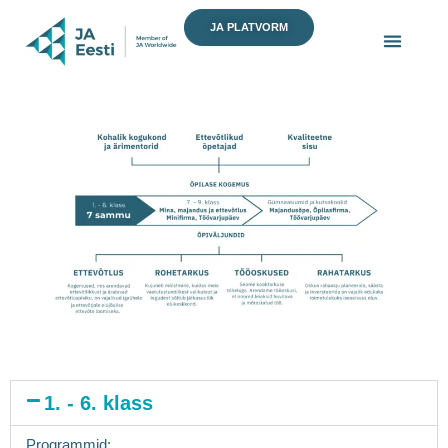
Skip
JA PLATVORM
to
content
1. - 6. klass
Programmid: