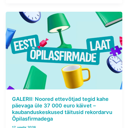
GALERII: Noored ettevõtjad tegid kahe
päevaga üle 37 000 euro käivet –
kaubanduskeskused täitusid rekordarvu
Õpilasfirmadega
17. veebr 2026