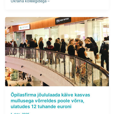
Ukraina kolleegidega –
Õpilasfirma jõululaada käive kasvas
mullusega võrreldes poole võrra,
ulatudes 12 tuhande euroni