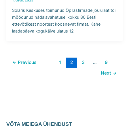
1. dets. 2025
Solaris Keskuses toimunud Õpilasfirmade jõululaat tõi
möödunud nädalavahetusel kokku 80 Eesti
ettevõtlikest noortest koosnevat firmat. Kahe
laadapäeva kogukäive ulatus 12
←
Previous
1
2
3
…
9
Next
→
VÕTA MEIEGA ÜHENDUST