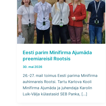
Eesti parim Minifirma Ajumäda
preemiareisil Rootsis
30. mai 2026
26.-27. mail toimus Eesti parima Minifirma
auhinnareis Rootsi. Tartu Karlova Kooli
Minifirma Ajumäda ja juhendaja Karolin
Luik-Välja külastasid SEB Panka, […]