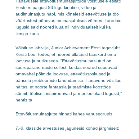
Tänavusele ettevõtlusmuinasjuttude võistlusele esitati
Eesti eri paigust 93 lugu kirjutise, video ja
audimuinasjutu näol, mis kõnelesid ettevõtluse ja töö
väärtustest põnevas muinasjutulises võtmes. Toredaid
lugusid said noored luua nii individuaalselt kui ka
tiimiga koos.
Võistluse läbiviija, Junior Achievement Eesti tegevjuht
Kersti Loor tõdes, et noored üllatasid taaskord oma
loovuse ja nutikusega. “Ettevõtlusmuinasjutud on
suurepärane näide sellest, kuidas noored suudavad
omavahel põimida loovuse, ettevõtlusoskused ja
päriselu probleemide lahendamise. Tänavune võistlus
näitas, et noorte fantaasia ja teadmiste koostöös
sünnib tõeliselt inspireerivaid ja meeleolukaid lugusid,”
nentis ta.
Ettevõtlusmuinasjutte hinnati kahes vanusegrupis.
7.-9. klasside arvestuses jagunesid kohad järgmiselt: