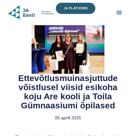
Skip
JA PLATVORM
to
content
Ettevõtlusmuinasjuttude
võistlusel viisid esikoha
koju Are kooli ja Toila
Gümnaasiumi õpilased
05 aprill 2025