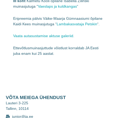
III koht
Kalmetu Kooli õpilane Isabella Zilinski
muinasjutuga “
Vaeslaps ja kuldkangas
“
Eripreemia pälvis Väike-Maarja Gümnaasiumi õpilane
Kaidi Kees muinasjutuga “
Lambakasvataja Petskin
“.
Vaata
autasustamise aktuse galeriid.
Ettevõtlusmuinasjuttude võistlust korraldab JA Eesti
juba enam kui 25 aastat.
VÕTA MEIEGA ÜHENDUST
Lauteri 3-225
Tallinn, 10114
junior@ja.ee