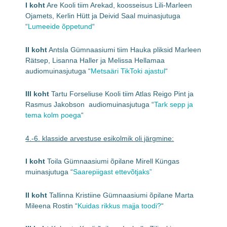
I koht
Are Kooli tiim Arekad, koosseisus Lili-Marleen
Ojamets, Kerlin Hütt ja Deivid Saal muinasjutuga
“
Lumeeide õppetund
“
II koht
Antsla Gümnaasiumi tiim Hauka pliksid Marleen
Rätsep, Lisanna Haller ja Melissa Hellamaa
audiomuinasjutuga “
Metsaäri TikToki ajastul
“
III koht
Tartu Forseliuse Kooli tiim Atlas Reigo Pint ja
Rasmus Jakobson audiomuinasjutuga “
Tark sepp ja
tema kolm poega
“
4.-6. klasside arvestuse esikolmik oli järgmine:
I koht
Toila Gümnaasiumi õpilane Mirell Küngas
muinasjutuga “
Saarepiigast ettevõtjaks”
II koht
Tallinna Kristiine Gümnaasiumi õpilane Marta
Mileena Rostin “
Kuidas rikkus majja toodi?
“